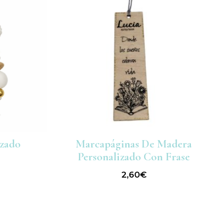
izado
Marcapáginas De Madera
Personalizado Con Frase
2,60
€