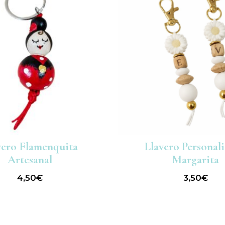
vero Flamenquita
Llavero Personal
Artesanal
Margarita
4,50
€
3,50
€