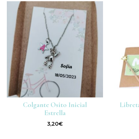
Colgante Osito Inicial
Libret
Estrella
3,20
€