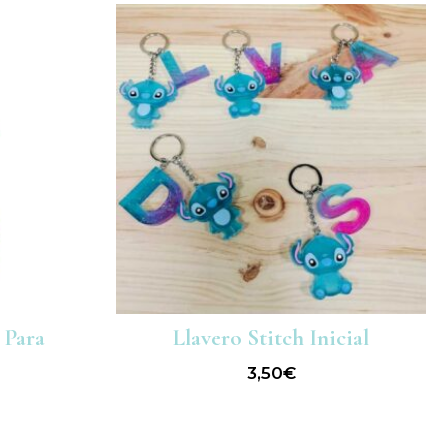
 Para
Llavero Stitch Inicial
3,50
€