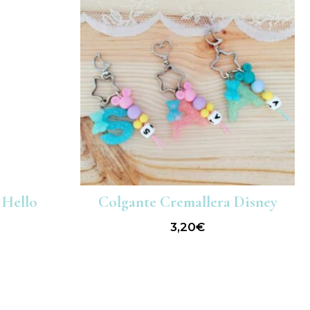
 Hello
Colgante Cremallera Disney
3,20
€