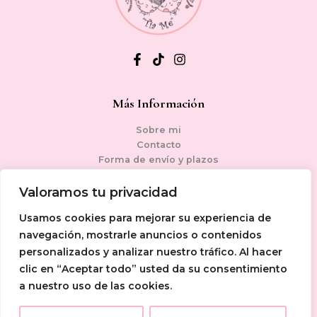
Más Información
Sobre mi
Contacto
Forma de envío y plazos
Condiciones generales de venta
Política de privacidad
Valoramos tu privacidad
Aviso legal
Usamos cookies para mejorar su experiencia de
Política de cookies
navegación, mostrarle anuncios o contenidos
personalizados y analizar nuestro tráfico. Al hacer
Contacto
clic en “Aceptar todo” usted da su consentimiento
a nuestro uso de las cookies.
+34 625 63 94 03
info@artesaniatiame.com