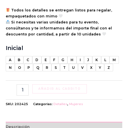
Todos los detalles se entregan listos para regalar,
empaquetados con mimo
Si necesitas varias unidades para tu evento,
consúltanos y te informamos del importe final con el
descuento por cantidad, a partir de 10 unidades
Inicial
A
B
C
D
E
F
G
H
I
J
K
L
M
N
O
P
Q
R
S
T
U
V
X
Y
Z
AÑADIR AL CARRITO
SKU:
202425
Categorías:
Detalles
,
Mujeres
Descripción