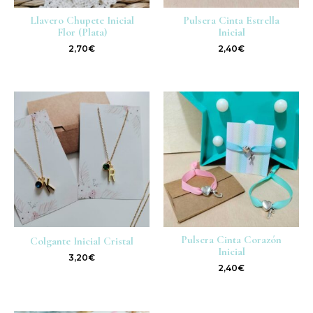
Llavero Chupete Inicial
Pulsera Cinta Estrella
Flor (plata)
Inicial
2,70
€
2,40
€
Pulsera Cinta Corazón
Colgante Inicial Cristal
Inicial
3,20
€
2,40
€