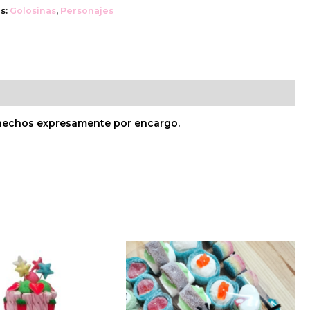
s:
Golosinas
,
Personajes
n hechos expresamente por encargo.