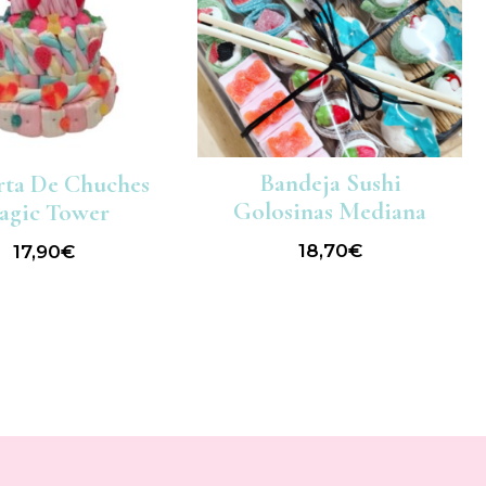
Bandeja Sushi
rta De Chuches
Golosinas Mediana
agic Tower
18,70
€
17,90
€