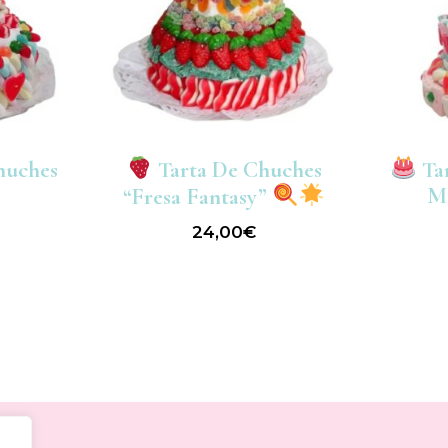
huches
Tarta De Chuches
Ta
M
“Fresa Fantasy”
24,00
€