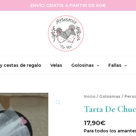
ENVÍO GRATIS A PARTIR DE 60€
 y cestas de regalo
Velas
Golosinas
Fallas
Tarta
Inicio
/
Golosinas
/
Pers
de
Tarta De Chuc
Chuches
Minnie
Rosa
17,90
€
Pequeña
Para todos los amante
cantidad