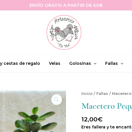
ENVÍO GRATIS A PARTIR DE 60€
 y cestas de regalo
Velas
Golosinas
Fallas
Macetero
Inicio
/
Fallas
/ Macetero
Pequeño
Macetero Pequ
Falleras
cantidad
12,00
€
Eres fallera y te encan