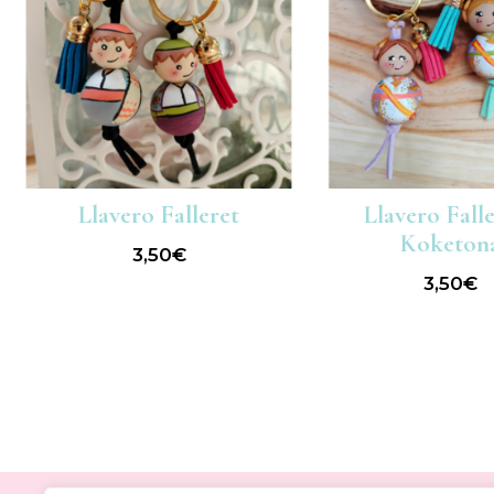
Llavero Falleret
Llavero Fall
Koketon
3,50
€
3,50
€