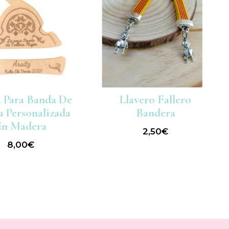
 Para Banda De
Llavero Fallero
a Personalizada
Bandera
En Madera
2,50
€
8,00
€