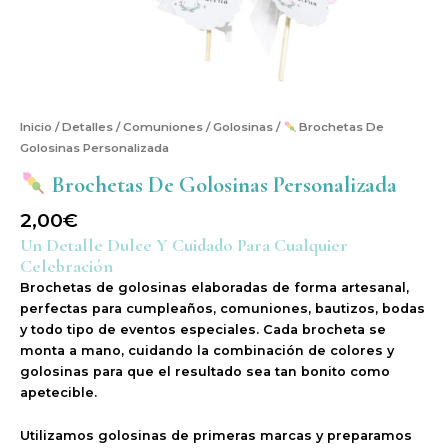
Inicio
/
Detalles
/
Comuniones
/
Golosinas
/
Brochetas De
Golosinas Personalizada
Brochetas De Golosinas Personalizada
2,00
€
Un Detalle Dulce Y Cuidado Para Cualquier
Celebración
Brochetas de golosinas elaboradas de forma
artesanal
,
perfectas para cumpleaños, comuniones, bautizos, bodas
y todo tipo de eventos especiales. Cada brocheta se
monta a mano, cuidando la combinación de colores y
golosinas para que el resultado sea tan bonito como
apetecible.
Utilizamos
golosinas de primeras marcas
y preparamos