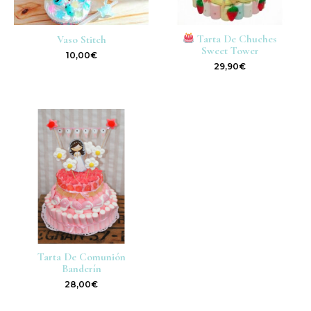
Tarta De Chuches
Vaso Stitch
Sweet Tower
10,00
€
29,90
€
Tarta De Comunión
Banderín
28,00
€